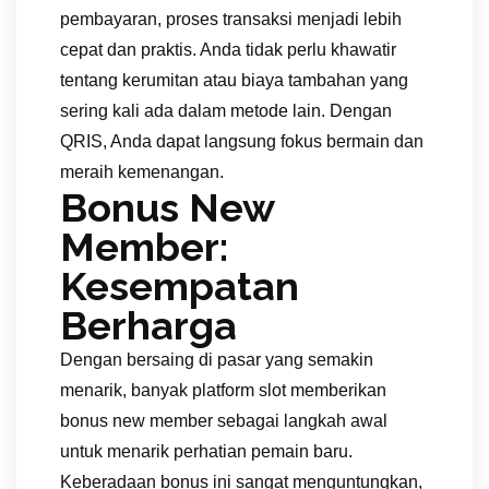
pembayaran, proses transaksi menjadi lebih
cepat dan praktis. Anda tidak perlu khawatir
tentang kerumitan atau biaya tambahan yang
sering kali ada dalam metode lain. Dengan
QRIS, Anda dapat langsung fokus bermain dan
meraih kemenangan.
Bonus New
Member:
Kesempatan
Berharga
Dengan bersaing di pasar yang semakin
menarik, banyak platform slot memberikan
bonus new member sebagai langkah awal
untuk menarik perhatian pemain baru.
Keberadaan bonus ini sangat menguntungkan,