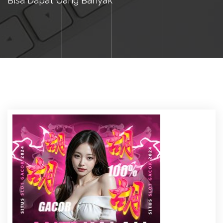
Bisa Dapat Uang Banyak