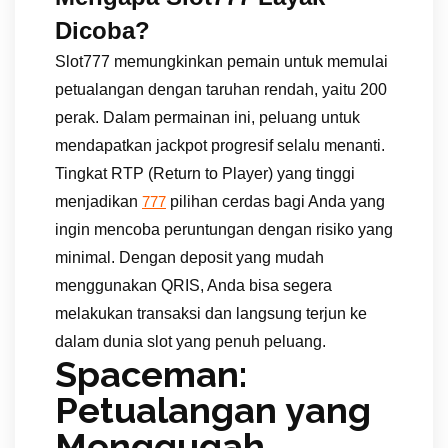
Dicoba?
Slot777 memungkinkan pemain untuk memulai
petualangan dengan taruhan rendah, yaitu 200
perak. Dalam permainan ini, peluang untuk
mendapatkan jackpot progresif selalu menanti.
Tingkat RTP (Return to Player) yang tinggi
menjadikan
pilihan cerdas bagi Anda yang
777
ingin mencoba peruntungan dengan risiko yang
minimal. Dengan deposit yang mudah
menggunakan QRIS, Anda bisa segera
melakukan transaksi dan langsung terjun ke
dalam dunia slot yang penuh peluang.
Spaceman:
Petualangan yang
Menggugah