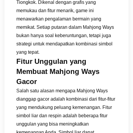
Tiongkok. Dikenal dengan grafis yang
memukau dan fitur menarik, game ini
menawarkan pengalaman bermain yang
memikat. Setiap putaran dalam Mahjong Ways
bukan hanya soal keberuntungan, tetapi juga
strategi untuk mendapatkan kombinasi simbol
yang tepat.
Fitur Unggulan yang
Membuat Mahjong Ways
Gacor
Salah satu alasan mengapa Mahjong Ways
dianggap gacor adalah kombinasi dari fitur-fitur
yang mendukung peluang kemenangan. Fitur
simbol liar dan respin adalah beberapa fitur
unggulan yang bisa meningkatkan
kemenangan Anda. Simbol liar dapat