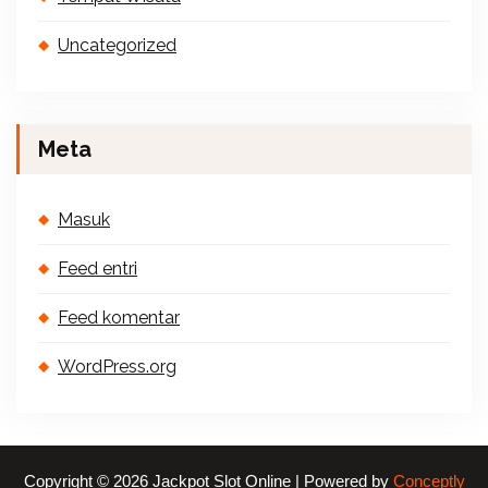
Uncategorized
Meta
Masuk
Feed entri
Feed komentar
WordPress.org
Copyright © 2026 Jackpot Slot Online | Powered by
Conceptly