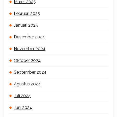
Maret 2025
Februari 2025
Januari 2025
Desember 2024
November 2024
Oktober 2024
September 2024
Agustus 2024
Juli 2024
Juni 2024