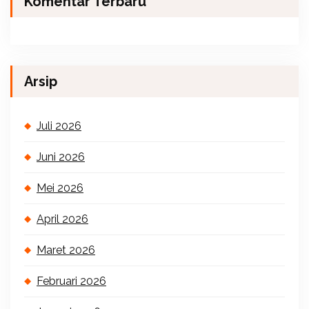
Komentar Terbaru
Arsip
Juli 2026
Juni 2026
Mei 2026
April 2026
Maret 2026
Februari 2026