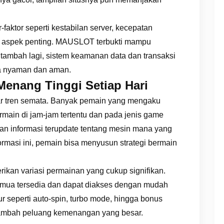
or-faktor seperti kestabilan server, kecepatan
i aspek penting. MAUSLOT terbukti mampu
tambah lagi, sistem keamanan data dan transaksi
a nyaman dan aman.
Menang Tinggi Setiap Hari
r tren semata. Banyak pemain yang mengaku
ain di jam-jam tertentu dan pada jenis game
an informasi terupdate tentang mesin mana yang
rmasi ini, pemain bisa menyusun strategi bermain
an variasi permainan yang cukup signifikan.
semua tersedia dan dapat diakses dengan mudah
tur seperti auto-spin, turbo mode, hingga bonus
enambah peluang kemenangan yang besar.