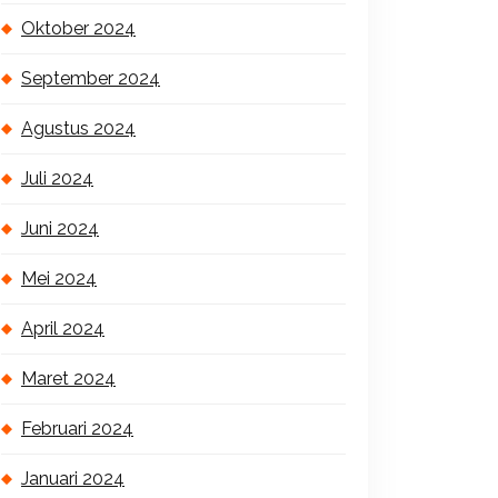
Oktober 2024
September 2024
Agustus 2024
Juli 2024
Juni 2024
Mei 2024
April 2024
Maret 2024
Februari 2024
Januari 2024