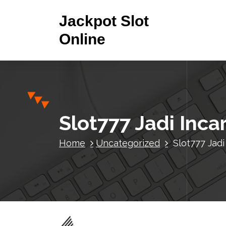
S
Jackpot Slot
k
i
Online
p
t
o
c
o
n
t
Slot777 Jadi Inc
e
n
Home
Uncategorized
Slot777 Jad
t