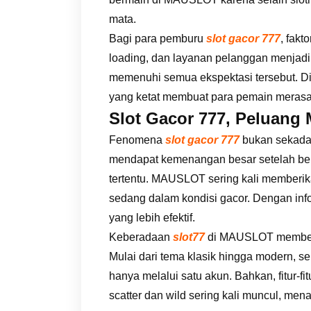
mata.
Bagi para pemburu
slot gacor 777
, fakt
loading, dan layanan pelanggan menjad
memenuhi semua ekspektasi tersebut. Di
yang ketat membuat para pemain meras
Slot Gacor 777, Peluang 
Fenomena
slot gacor 777
bukan sekada
mendapat kemenangan besar setelah berm
tertentu. MAUSLOT sering kali memberik
sedang dalam kondisi gacor. Dengan info
yang lebih efektif.
Keberadaan
slot77
di MAUSLOT memberik
Mulai dari tema klasik hingga modern, 
hanya melalui satu akun. Bahkan, fitur-fi
scatter dan wild sering kali muncul, m