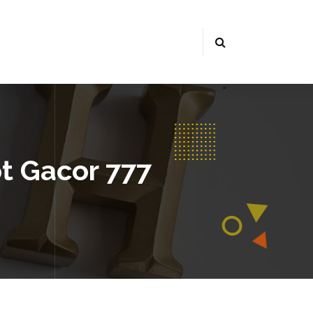
t Gacor 777