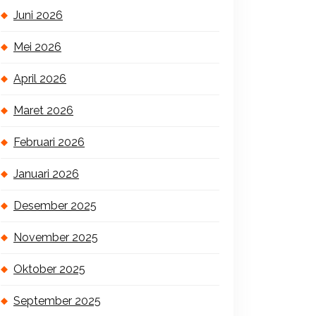
Juni 2026
Mei 2026
April 2026
Maret 2026
Februari 2026
Januari 2026
Desember 2025
November 2025
Oktober 2025
September 2025