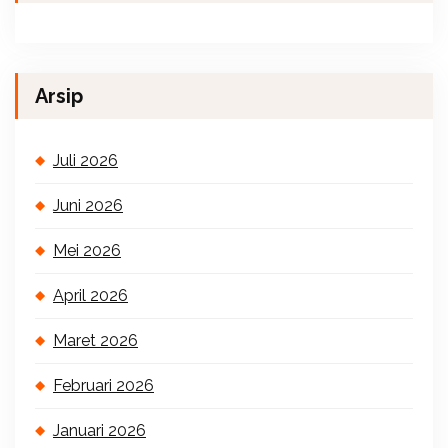
Arsip
Juli 2026
Juni 2026
Mei 2026
April 2026
Maret 2026
Februari 2026
Januari 2026