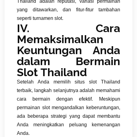
Thailand adalah reputasi, variasi permainan
yang ditawarkan, dan fitur-fitur tambahan
seperti turnamen slot.
IV. Cara
Memaksimalkan
Keuntungan Anda
dalam Bermain
Slot Thailand
Setelah Anda memilih situs slot Thailand
terbaik, langkah selanjutnya adalah memahami
cara bermain dengan efektif. Meskipun
permainan slot mengandalkan keberuntungan,
ada beberapa strategi yang dapat membantu
Anda meningkatkan peluang kemenangan
Anda.