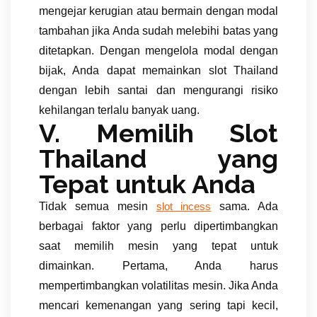
mengejar kerugian atau bermain dengan modal
tambahan jika Anda sudah melebihi batas yang
ditetapkan. Dengan mengelola modal dengan
bijak, Anda dapat memainkan slot Thailand
dengan lebih santai dan mengurangi risiko
kehilangan terlalu banyak uang.
V. Memilih Slot
Thailand yang
Tepat untuk Anda
Tidak semua mesin
sama. Ada
slot incess
berbagai faktor yang perlu dipertimbangkan
saat memilih mesin yang tepat untuk
dimainkan. Pertama, Anda harus
mempertimbangkan volatilitas mesin. Jika Anda
mencari kemenangan yang sering tapi kecil,