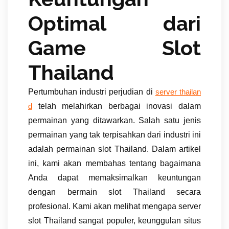
Optimal dari
Game Slot
Thailand
Pertumbuhan industri perjudian di
server thailan
telah melahirkan berbagai inovasi dalam
d
permainan yang ditawarkan. Salah satu jenis
permainan yang tak terpisahkan dari industri ini
adalah permainan slot Thailand. Dalam artikel
ini, kami akan membahas tentang bagaimana
Anda dapat memaksimalkan keuntungan
dengan bermain slot Thailand secara
profesional. Kami akan melihat mengapa server
slot Thailand sangat populer, keunggulan situs