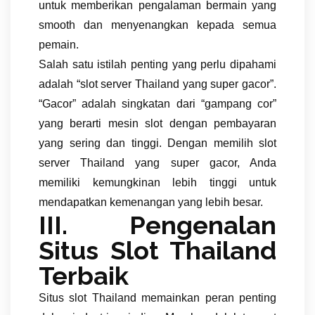
untuk memberikan pengalaman bermain yang
smooth dan menyenangkan kepada semua
pemain.
Salah satu istilah penting yang perlu dipahami
adalah “slot server Thailand yang super gacor”.
“Gacor” adalah singkatan dari “gampang cor”
yang berarti mesin slot dengan pembayaran
yang sering dan tinggi. Dengan memilih slot
server Thailand yang super gacor, Anda
memiliki kemungkinan lebih tinggi untuk
mendapatkan kemenangan yang lebih besar.
III. Pengenalan
Situs Slot Thailand
Terbaik
Situs slot Thailand memainkan peran penting